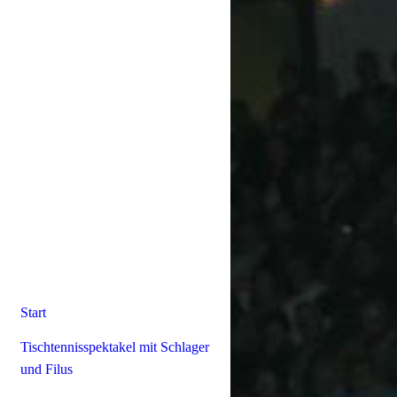
Start
Tischtennisspektakel mit Schlager
und Filus