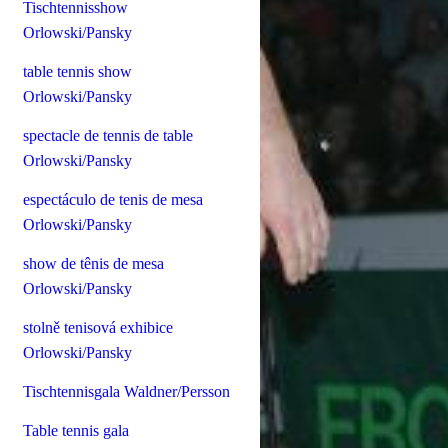
Tischtennisshow
Orlowski/Pansky
table tennis show
Orlowski/Pansky
spectacle de tennis de table
Orlowski/Pansky
espectáculo de tenis de mesa
Orlowski/Pansky
show de tênis de mesa
Orlowski/Pansky
stolně tenisová exhibice
Orlowski/Pansky
Tischtennisgala Waldner/Persson
Table tennis gala