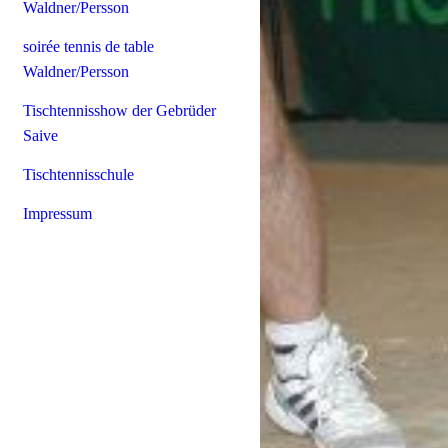
Waldner/Persson
soirée tennis de table
Waldner/Persson
Tischtennisshow der Gebrüder
Saive
Tischtennisschule
Impressum